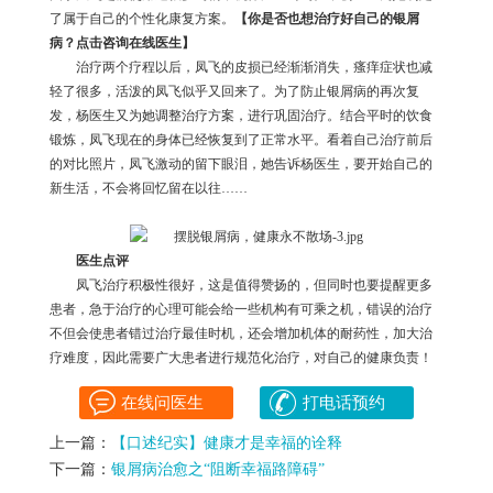
了属于自己的个性化康复方案。
【你是否也想治疗好自己的银屑
病？点击咨询在线医生】
治疗两个疗程以后，凤飞的皮损已经渐渐消失，瘙痒症状也减
轻了很多，活泼的凤飞似乎又回来了。为了防止银屑病的再次复
发，杨医生又为她调整治疗方案，进行巩固治疗。结合平时的饮食
锻炼，凤飞现在的身体已经恢复到了正常水平。看着自己治疗前后
的对比照片，凤飞激动的留下眼泪，她告诉杨医生，要开始自己的
新生活，不会将回忆留在以往……
医生点评
凤飞治疗积极性很好，这是值得赞扬的，但同时也要提醒更多
患者，急于治疗的心理可能会给一些机构有可乘之机，错误的治疗
不但会使患者错过治疗最佳时机，还会增加机体的耐药性，加大治
疗难度，因此需要广大患者进行规范化治疗，对自己的健康负责！
在线问医生
打电话预约
上一篇：
【口述纪实】健康才是幸福的诠释
下一篇：
银屑病治愈之“阻断幸福路障碍”