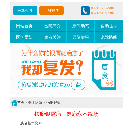
郑州市银屑病研究所
0371-55159988
在线咨询
一键通话
0371-55159988
网站首页
医院简介
新闻动态
自助挂号
医护团队
患者关注
康复故事
来院路线
首页
>
关于医院
>
病例解析
摆脱银屑病，健康永不散场
患者基本资料