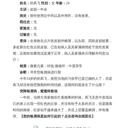
姓名：
孙凤飞
性别：
女
年龄：
24
主诉：
皮损一年余
病史：
曾经使用过中药以及外用药，没有效果。
既往史：
无
家族史：
无
过敏史：
无
查体：
全身散在点片状皮损伴鳞屑，以头部、四肢皮损较重，
多处新出红色点状皮损。已告知病人及其家属病情处于急性发展
期，近期有加重情况是属于正常，病人及家属表示理解并同意治
疗！
检查：
微量元素：锌低 微循环：中度异常
诊断：
寻常型银屑病进行期
今年24岁的孙凤飞，按照当地的习俗早已是已婚的人了，但是
凤飞却没有按照预期的时间结婚，这期间到底发生了什么呢？
突降银屑病，鸳鸯终散场
一年前，当两方亲家都在忙着婚事的时候。凤飞无意中发现自
己的身上出现一些红色的丘疹，并没有给予太多的关注，但是随着
时间的推移，红疹似乎越来越大了，并且上层覆盖鳞屑，伴有瘙
痒。
【您的银屑病是如何引起的？点击咨询在线医生】