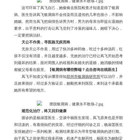
这可吓坏了凤飞自己，她偷偷去医院检查才知道是得了银屑
病。医生告诉凤飞银屑病不会传染而且遗传的几率也很小，不影响
婚姻。然而当凤飞把病情告诉男方时，男方的母亲当即提出退婚的
要求，出乎意料的打击让凤飞尝到了冷落的滋味儿，她暗下决心，
一定要把病治好。
天公不作美，寻医路无疾而终
无奈天公不作美，用过了快20多种药物，吃过十多种汤药，红
疹不仅没有消退，并且越变越多。无效的治疗已经让凤飞开始思考
到最坏的结果，面对周围人的歧视和未婚夫的退婚，她消极的情绪
都被父母看在眼里。
【银屑病有哪些弊端？点击咨询在线医生】
凤飞不知道父母从哪里得知
郑州市银屑病研究所
可以治疗，并
且效果很好，经过多方验证后，她毅然来到医院，来到这个承载着
她所有希望的地方。
规范化治疗，终又回归健康
接诊的是杨淑莲医生，交谈中杨医生发现，凤飞原来也是开朗
和活泼的，有着很灿烂的笑容。经过仔细的问诊之后，杨淑莲医生
安排她进行一系列检测，检测结果显示为寻常型银屑病的进行期。
由于凤飞之前使用过很多药物，机体产生耐药性，杨医生为她制定