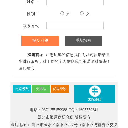
姓名：
性别：
男
女
联系方式：
提交问题
重新填写
温馨提示 ：
您所填的信息我们将及时反馈给医
生进行诊断，对于您的个人信息我们承诺绝对保密！
请您放心
电话预约
免排队
优先坐诊
来院路线
电话：0371-55159988
QQ：1607779341
郑州市银屑病研究所|版权所有
医院地址：
郑州市金水区南阳路227号（南阳路与群办路交叉